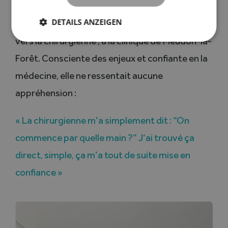
radiographie. Le diagnostic est tombé :
DETAILS ANZEIGEN
rhizarthrose bilatérale. Elle est alors orientée
vers la chirurgienne , à la clinique de Meudon-la-
Forêt. Consciente des enjeux et confiante en la
médecine, elle ne ressentait aucune
appréhension :
« La chirurgienne m’a simplement dit : “On
commence par quelle main ?” J’ai trouvé ça
direct, simple, ça m’a tout de suite mise en
confiance »