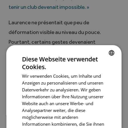
tenir un club devenait
impossible. »
Laurence ne présentait que peu de
déformation visible au niveau du pouce.
Pourtant, certains gestes devenaient
impossibles : éplucher des légumes,
fermer un
Diese Webseite verwendet
bouton, se brosser les dents ou coudre lui
Cookies.
GERMAN
demandaient de plus en
plus d’efforts. Elle en
Wir verwenden Cookies, um Inhalte und
FRENCH
venait même à utiliser sa main gauche pour
Anzeigen zu personalisieren und unseren
Datenverkehr zu analysieren. Wir geben
tourner la
clé dans la serrure.
Informationen über Ihre Nutzung unserer
Website auch an unsere Werbe- und
Ces limitations concernaient surtout les
Analysepartner weiter, die diese
mouvements de pince, si essentiels
au
möglicherweise mit anderen
Informationen kombinieren, die Sie ihnen
quotidien. La gêne est venue perturber ses