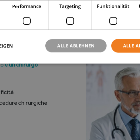
Performance
Targeting
Funktionalität
n parere
EIGEN
ALLE ABLEHNEN
ALLE A
co è
un chirurgo
ficità
ocedure chirurgiche