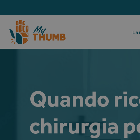
Skip
to
content
La 
Quando rico
chirurgia p