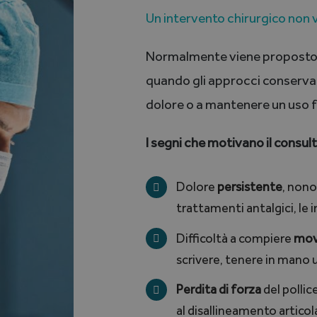
Un intervento chirurgico non 
Normalmente viene proposto
quando gli approcci conservator
dolore o a mantenere un uso fu
I segni che motivano il consult
Dolore
persistente
, nono
trattamenti antalgici, le in
Difficoltà a compiere
mov
scrivere, tenere in mano u
Perdita di forza
del pollic
al disallineamento articol