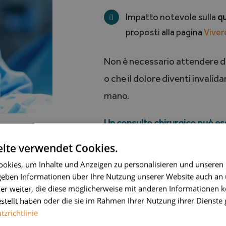
Impatto notevole sulla
qu
proposti alla pagina
Vivere
Non è necessario attendere di
o che il dolore diventi invalid
mano.
Un consulto chirurgico può es
fine di valutare le opzioni pos
ite verwendet Cookies.
volto a evitare il peggioramen
okies, um Inhalte und Anzeigen zu personalisieren und unseren
 geben Informationen über Ihre Nutzung unserer Website auch an
er weiter, die diese möglicherweise mit anderen Informationen k
estellt haben oder die sie im Rahmen Ihrer Nutzung ihrer Dienst
zrichtlinie