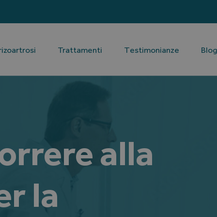
rizoartrosi
Trattamenti
Testimonianze
Blo
rrere alla
er la