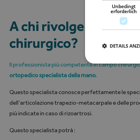
Unbedingt
erforderlich
A chi rivolgersi per u
chirurgico?
DETAILS ANZ
Il professionista più competente in campo chirurgi
ortopedico specialista della mano.
Questo specialista conosce perfettamente le speci
dell’articolazione trapezio-metacarpale e delle pr
più indicate in caso di rizoartrosi.
Questo specialista potrà :