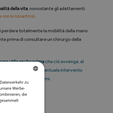
alità della vita
, nonostante gli adattamenti
 con la rizoartrosi.
 perdere totalmente la mobilità della mano
ante prima di consultare un chirurgo della
sere utile anche prima
che ciò avvenga, al
sibili e pianificare un eventuale intervento
to eccessivo dei sintomi.
 Datenverkehr zu
GERMAN
 unsere Werbe-
FRENCH
ombinieren, die
e gesammelt