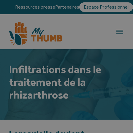
Skip
Ressources presse
Partenaires
Espace Professionnel
to
content
Togg
Navi
La rhizarthrose
Infiltrations dans le
Traitements
traitement de la
Témoignages
rhizarthrose
Blog
Annuaire des chirurgiens