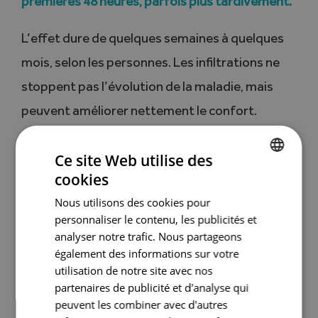
premières 48 heures, parfois plus tardivement.
L’effet dure de quelques semaines à quelques
mois, selon les personnes. Les infiltrations ne
stoppent pas l’évolution de la maladie, mais
peuvent améliorer nettement le confort.
Elles peuvent être renouvelées, mais leur
Ce site Web utilise des
fréquence est limitée (en général, deux à trois
cookies
GERMAN
par an) pour éviter de fragiliser l’articulation. En
Nous utilisons des cookies pour
FRENCH
personnaliser le contenu, les publicités et
cas de douleurs chroniques, d’autres
analyser notre trafic. Nous partageons
traitements peuvent être envisagés.
également des informations sur votre
utilisation de notre site avec nos
Ces étapes sont détaillées dans
Vivre avec une
partenaires de publicité et d'analyse qui
peuvent les combiner avec d'autres
rhizarthrose
.