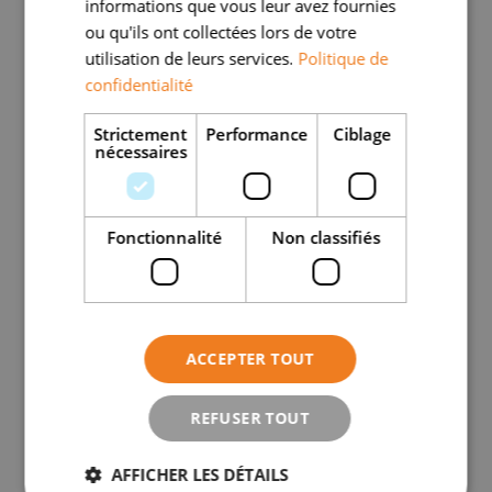
informations que vous leur avez fournies
ou qu'ils ont collectées lors de votre
Soulager la douleur au quotidien sans
utilisation de leurs services.
Politique de
confidentialité
médicaments
Strictement
Performance
Ciblage
nécessaires
Y a-t-il des risques ou
contre-indications ?
Fonctionnalité
Non classifiés
Les effets indésirables sont rares :
Douleurs transitoires après le geste,
ACCEPTER TOUT
gonflement, rougeur.
Le risque infectieux est
très faible
, mais bien encadré par des
REFUSER TOUT
conditions d’asepsie strictes. Une infiltration
AFFICHER LES DÉTAILS
mal tolérée peut être un signe que l’articulation