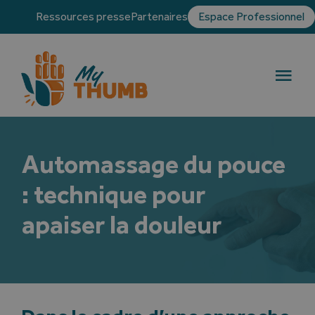
Skip
Ressources presse
Partenaires
Espace Professionnel
to
content
Togg
Navi
La rhizarthrose
Automassage du pouce
Traitements
: technique pour
Témoignages
apaiser la douleur
Blog
Annuaire des chirurgiens