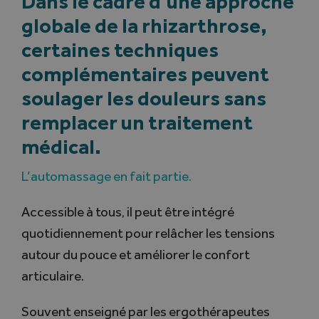
Dans le cadre d’une approche
globale de la rhizarthrose,
Search
certaines techniques
for:
complémentaires peuvent
Français
soulager les douleurs sans
remplacer un traitement
médical.
L’automassage en fait partie.
Accessible à tous, il peut être intégré
quotidiennement pour relâcher les tensions
autour du pouce et améliorer le confort
articulaire.
Souvent enseigné par les ergothérapeutes