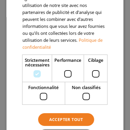
chroniques.
utilisation de notre site avec nos
partenaires de publicité et d'analyse qui
peuvent les combiner avec d'autres
informations que vous leur avez fournies
5. Massage entre le pouce et l’index
ou qu'ils ont collectées lors de votre
utilisation de leurs services.
Politique de
confidentialité
Pincez doucement la masse musculaire située
Strictement
Performance
Ciblage
entre le pouce et l’index et massez-la avec des
nécessaires
mouvements circulaires. Cette zone joue un
rôle clé dans la préhension et peut accumuler
Fonctionnalité
Non classifiés
des tensions.
ACCEPTER TOUT